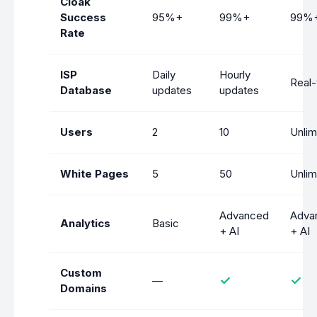
Cloak
Success
95%+
99%+
99%
Rate
ISP
Daily
Hourly
Real-
Database
updates
updates
Users
2
10
Unlim
White Pages
5
50
Unlim
Advanced
Adva
Analytics
Basic
+ AI
+ AI
Custom
✓
✓
—
Domains