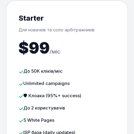
Starter
Для новачків та соло-арбітражників
$99
/міс
До 50K кліків/міс
Unlimited campaigns
🛡️ Клоака (95%+ success)
До 2 користувачів
5 White Pages
ISP база (daily updates)