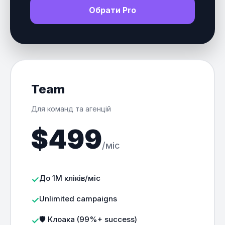
Обрати Pro
Team
Для команд та агенцій
$499
/міс
До 1M кліків/міс
Unlimited campaigns
🛡️ Клоака (99%+ success)