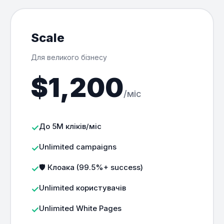
Scale
Для великого бізнесу
$1,200
/міс
До 5M кліків/міс
Unlimited campaigns
🛡️ Клоака (99.5%+ success)
Unlimited користувачів
Unlimited White Pages