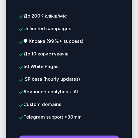
До 200K кліків/міс
Unlimited campaigns
🛡️ Клоака (99%+ success)
До 10 користувачів
50 White Pages
ISP база (hourly updates)
Advanced analytics + AI
Custom domains
Telegram support <30min